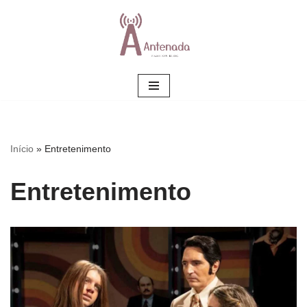
Pular
para
o
conteúdo
Início
»
Entretenimento
Entretenimento