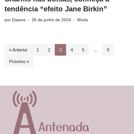
tendência “efeito Jane Birkin”
por
Daiana
26 de junho de 2024
Moda
« Anterior
1
2
3
4
5
…
9
Próximo »