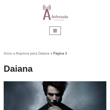
Pular
para
o
conteúdo
Início
»
Arquivos para Daiana
»
Página 3
Daiana